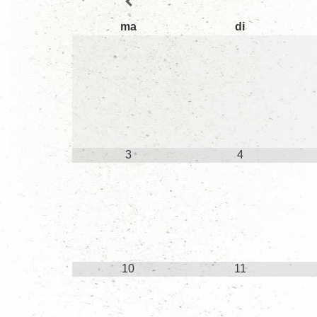
ma
di
3
4
10
11