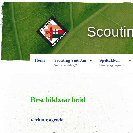
Scouti
Home
Scouting Sint Jan
Speltakken
Wat is scouting?
Leeftijdsgroepen
Beschikbaarheid
Verhuur agenda