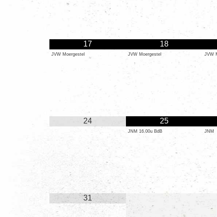
17
18
JVW Moergestel
JVW Moergestel
JVW M
24
25
JNM 16.00u BdB
JNM
31