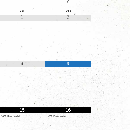
za
zo
1
2
8
9
15
16
JVW Moergestel
JVW Moergestel