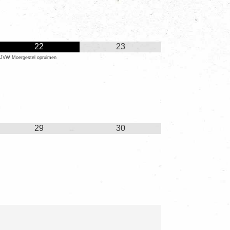
22
23
JVW Moergestel opruimen
29
30