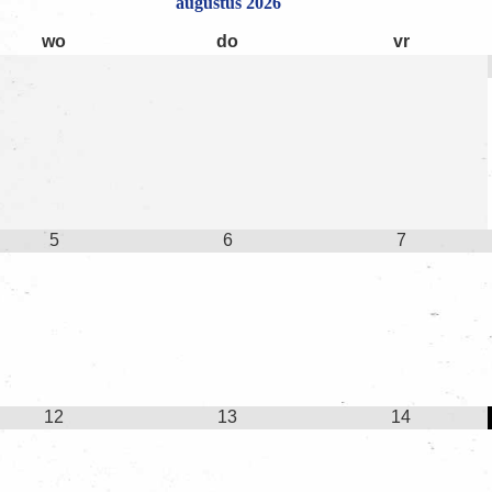
augustus
2026
wo
do
vr
5
6
7
12
13
14