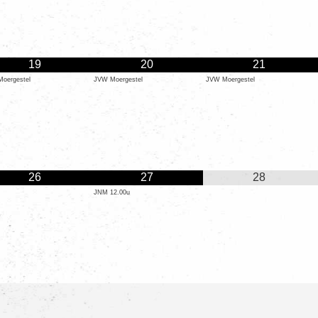
19
20
21
oergestel
JVW Moergestel
JVW Moergestel
26
27
28
JNM 12.00u