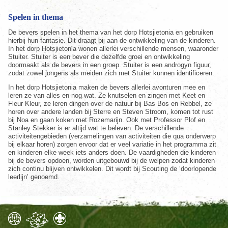
Spelen in thema
De bevers spelen in het thema van het dorp Hotsjietonia en gebruiken
hierbij hun fantasie. Dit draagt bij aan de ontwikkeling van de kinderen.
In het dorp Hotsjietonia wonen allerlei verschillende mensen, waaronder
Stuiter. Stuiter is een bever die dezelfde groei en ontwikkeling
doormaakt als de bevers in een groep. Stuiter is een androgyn figuur,
zodat zowel jongens als meiden zich met Stuiter kunnen identificeren.
In het dorp Hotsjietonia maken de bevers allerlei avonturen mee en
leren ze van alles en nog wat. Ze knutselen en zingen met Keet en
Fleur Kleur, ze leren dingen over de natuur bij Bas Bos en Rebbel, ze
horen over andere landen bij Sterre en Steven Stroom, komen tot rust
bij Noa en gaan koken met Rozemarijn. Ook met Professor Plof en
Stanley Stekker is er altijd wat te beleven. De verschillende
activiteitengebieden (verzamelingen van activiteiten die qua onderwerp
bij elkaar horen) zorgen ervoor dat er veel variatie in het programma zit
en kinderen elke week iets anders doen. De vaardigheden die kinderen
bij de bevers opdoen, worden uitgebouwd bij de welpen zodat kinderen
zich continu blijven ontwikkelen. Dit wordt bij Scouting de ‘doorlopende
leerlijn’ genoemd.