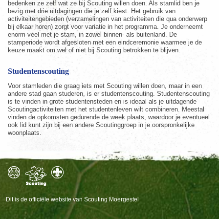
bedenken ze zelf wat ze bij Scouting willen doen. Als stamlid ben je
bezig met drie uitdagingen die je zelf kiest. Het gebruik van
activiteitengebieden (verzamelingen van activiteiten die qua onderwerp
bij elkaar horen) zorgt voor variatie in het programma. Je onderneemt
enorm veel met je stam, in zowel binnen- als buitenland. De
stamperiode wordt afgesloten met een eindceremonie waarmee je de
keuze maakt om wel of niet bij Scouting betrokken te blijven.
Studentenscouting
Voor stamleden die graag iets met Scouting willen doen, maar in een
andere stad gaan studeren, is er studentenscouting. Studentenscouting
is te vinden in grote studentensteden en is ideaal als je uitdagende
Scoutingactiviteiten met het studentenleven wilt combineren. Meestal
vinden de opkomsten gedurende de week plaats, waardoor je eventueel
ook lid kunt zijn bij een andere Scoutinggroep in je oorspronkelijke
woonplaats.
Dit is de officiële website van Scouting Moergestel